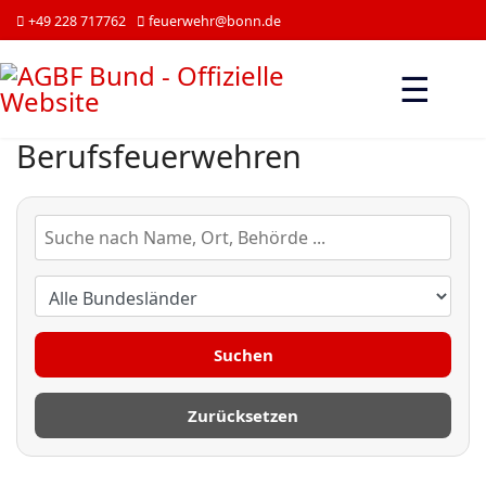
+49 228 717762
feuerwehr@bonn.de
☰
Berufsfeuerwehren
Suchen
Zurücksetzen