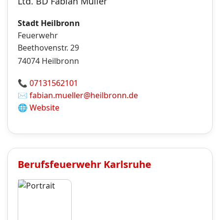
Ltd. BD Fabian Müller
Stadt Heilbronn
Feuerwehr
Beethovenstr. 29
74074
Heilbronn
📞
07131562101
✉️
fabian.mueller@heilbronn.de
🌐
Website
Berufsfeuerwehr
Karlsruhe