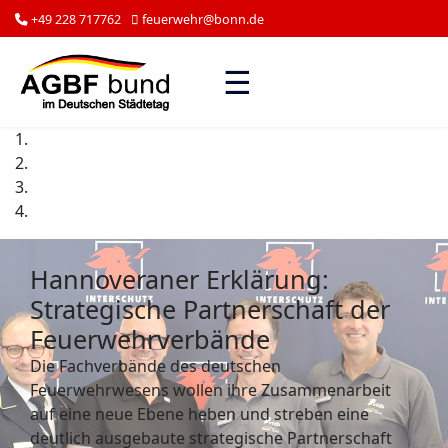
+49 228 717762
feuerwehr@bonn.de
☰
Hannoveraner Erklärung:
Strategische Partnerschaft der
Feuerwehrverbände
Die Fachverbände des deutschen
Feuerwehrwesens wollen ihre Zusammenarbeit
auf eine neue Ebene heben und streben eine
deutlich ausgebaute strategische Partnerschaft